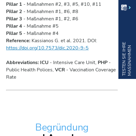
Pillar 1
- Maßnahmen #2, #3, #5, #10, #11
Pillar 2
- Maßnahmen #1, #6, #8
Pillar 3
- Maßnahmen #1, #2, #6
Pillar 4
- Maßnahme #5
Pillar 5
- Maßnahme #4
Reference:
Kassianos G. et al. 2021. DOI:
T
E
S
T
E
N
S
I
E
I
H
R
E
M
A
SS
N
A
H
M
E
N
https://doi.org/10.7573/dic.2020-9-5
Abbreviations:
ICU
- Intensive Care Unit,
PHP
-
Public Health Polices,
VCR
- Vaccination Coverage
Rate
Begründung