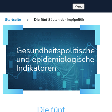
Direkt zum Inhalt
Menü
Startseite
Die fünf Säulen der Impfpolitik
Pfadnavigation
Gesundheitspolitische
und epidemiologische
Indikatoren
Die fünf