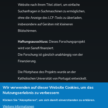
Website nach ihrem Titel zitiert, um einfache
Suchanfragen in Suchmaschinen zu ermöglichen,
ohne die Anzeige des LCF-Tools zu überladen,
insbesondere auf Geräten mit kleineren
Bildschirmen.
Haftungsausschluss:
Dieses Forschungsprojekt
wird von Sanofi finanziert.
Die Forschung ist gänzlich unabhängig von der
Finanzierung.
Die Pilotphase des Projekts wurde an der
Katholischen Universität von Portugal entwickelt.
Das Team ist inzwischen an das NOVA-IMS Center
Wir verwenden auf dieser Website Cookies, um das
for Global Health umgezogen.
Nutzungserlebnis zu verbessern
Klicken Sie "Akzeptieren", um sich damit einverstanden zu erklären.
Danksagung:
UCP und NOVA IMS danken
Weitere Informationen